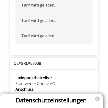
Tarif wird geladen...
Tarif wird geladen...
Tarif wird geladen...
DE*GRL*E7038
Ladepunktbetreiber
Stadtwerke Görlitz AG
Anschluss
70381
- CHAdeMO, 50 kW
Datenschutzeinstellungen
70382
- CCS, 50 kW