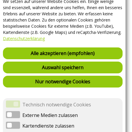
Wir setzen auf unserer Website Cookies ein. Einige wenige
Adresse
sind essenziell, während andere uns helfen, Ihnen ein besseres
Nikolaigraben 1
Erlebnis auf unserer Website zu bieten. Wir erfassen keine
02826
Görlitz
statistischen Daten. Zu den optionalen Cookies gehören
beispielsweise Cookies für externe Medien (z.B. YouTube),
Kartendienste (z.B. Google Maps) und reCaptcha-Verifizierung.
Tarif
Datenschutzerklärung
Tarif wird geladen...
Alle akzeptieren (empfohlen)
Tarif wird geladen...
Auswahl speichern
Nur notwendige Cookies
Technisch notwendige Cookies
Seite 1 von 3
Externe Medien zulassen
Kartendienste zulassen